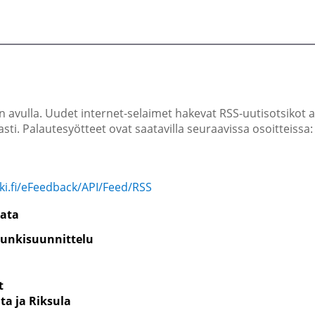
en avulla. Uudet internet-selaimet hakevat RSS-uutisotsikot a
ti. Palautesyötteet ovat saatavilla seuraavissa osoitteissa:
aki.fi/eFeedback/API/Feed/RSS
rata
unkisuunnittelu
t
nta ja Riksula