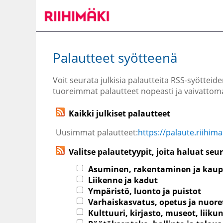
Siirry
päänäkymään
Palautteet syötteenä
Voit seurata julkisia palautteita RSS-syötteid
tuoreimmat palautteet nopeasti ja vaivattomas
Kaikki julkiset palautteet
Uusimmat palautteet:
https://palaute.riihim
Valitse palautetyypit, joita haluat seu
Asuminen, rakentaminen ja kaup
Liikenne ja kadut
Ympäristö, luonto ja puistot
Varhaiskasvatus, opetus ja nuore
Kulttuuri, kirjasto, museot, liiku