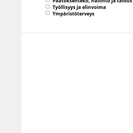
Päätöksenteko, hallinto ja talous
Työllisyys ja elinvoima
Ympäristöterveys