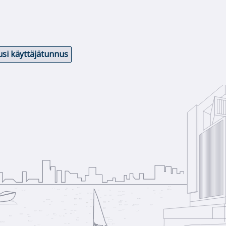
si käyttäjätunnus