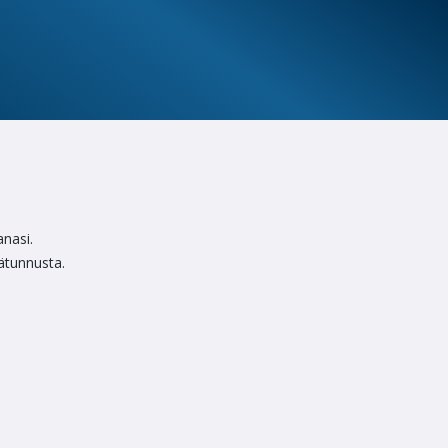
anasi.
jätunnusta.